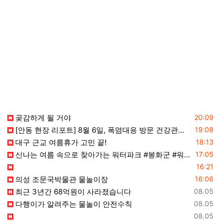
등록일
곶감하게 될 거야
20:09
등록일
[안동 현장 리포트] 8월 6일, 폭염대응 방문 건강관리 실시
19:08
등록일
대구 근교 여름휴가 고민 끝!
18:13
등록일
신나는 여름 속으로 찾아가는 워터파크 #봉화군 #워터슬라이드 #아동복지
17:05
등록일
16:21
등록일
의성 조문국박물관 물놀이장
16:06
등록일
최근 3년간 68억원이 사라졌습니다
08.05
등록일
다행이가 알려주는 물놀이 안전수칙
08.05
등록일
08.05