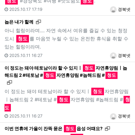
청도
#경상북도 #여행 #맛도쉼도
청도
.
2025.10.17 17:19
경북넷
새창으로 보기
놉은 내가 할께
아니 힐링이라며.... 자연 속에서 여유를 즐길 수 있는 청정
도시
청도
를 마음껏 누릴 수 있는 온전한 휴식을 취할 수
있는 힐링이라며.
2025.10.11 16:27
경북넷
이 정도는 돼야 테토남이라 할 수 있지ㅣ
청도
자연휴양림ㅣ놉
해드림 2 #테토남 #
청도
자연휴양림 #놉해드림 #
청도
새창으로 보기
이 정도는 돼야 테토남이라 할 수 있지ㅣ
청도
자연휴양림
ㅣ놉해드림 2 #테토남 #
청도
자연휴양림 #놉해드림 #
청
도
2025.10.11 16:27
경북넷
새창으로 보
이번 연휴에 가을이 잔뜩 묻은
청도
읍성 어떄요?