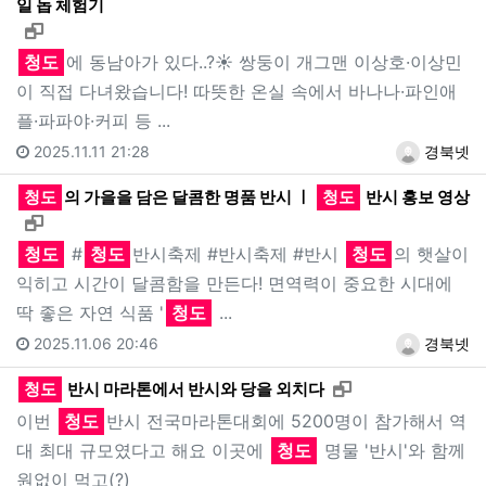
일 놉 체험기
새창으로 보기
청도
에 동남아가 있다..?☀️ 쌍둥이 개그맨 이상호·이상민
이 직접 다녀왔습니다! 따뜻한 온실 속에서 바나나·파인애
플·파파야·커피 등 ...
2025.11.11 21:28
경북넷
청도
의 가을을 담은 달콤한 명품 반시 ㅣ
청도
반시 홍보 영상
새창으로 보기
청도
#
청도
반시축제 #반시축제 #반시
청도
의 햇살이
익히고 시간이 달콤함을 만든다! 면역력이 중요한 시대에
딱 좋은 자연 식품 '
청도
...
2025.11.06 20:46
경북넷
새창으로 보기
청도
반시 마라톤에서 반시와 당을 외치다
이번
청도
반시 전국마라톤대회에 5200명이 참가해서 역
대 최대 규모였다고 해요 이곳에
청도
명물 '반시'와 함께
원없이 먹고(?)