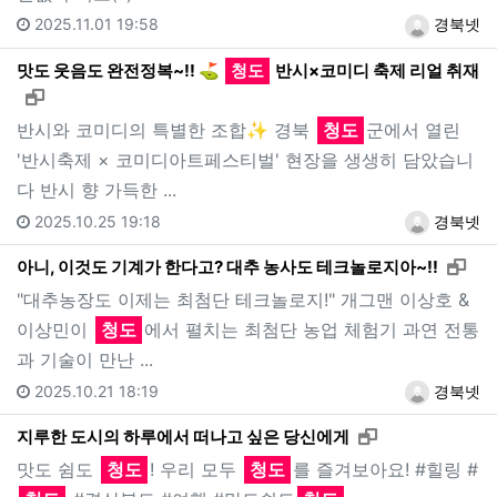
2025.11.01 19:58
경북넷
맛도 웃음도 완전정복~!! ⛳️
청도
반시×코미디 축제 리얼 취재
새창으로 보기
반시와 코미디의 특별한 조합✨ 경북
청도
군에서 열린
'반시축제 × 코미디아트페스티벌' 현장을 생생히 담았습니
다 반시 향 가득한 ...
2025.10.25 19:18
경북넷
새창
아니, 이것도 기계가 한다고? 대추 농사도 테크놀로지아~!!
"대추농장도 이제는 최첨단 테크놀로지!" 개그맨 이상호 &
이상민이
청도
에서 펼치는 최첨단 농업 체험기 과연 전통
과 기술이 만난 ...
2025.10.21 18:19
경북넷
새창으로 보기
지루한 도시의 하루에서 떠나고 싶은 당신에게
맛도 쉼도
청도
! 우리 모두
청도
를 즐겨보아요! #힐링 #