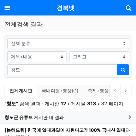
기
메뉴
경북넷
전체검색 결과
그룹
검색조건
검색방법
검색어
검색
검색 게시판 목록
이전 게시
다음
전체게시판
국내여행 (영상)(1)
축제 (영상)(2)
축제/
"청도"
검색 결과 : 게시판
12
/ 게시물
313
/ 32 페이지
게
청도군 유튜브
게시판 내 결과
[놉해드림] 한국에 열대과일이 자란다고?! 100% 국내산 열대과