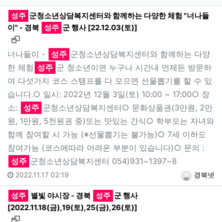
성주
군청소년상담복지센터와 함께하는 다양한 체험 "너나들
이" - 경북
성주
군 행사 [22.12.03(토)]
새창으로 보기
너나들이 -
성주
군청소년상담복지센터와 함께하는 다양
한 체험
성주
군 청소년이면 누구나 시간내 언제든 방문하
여 다섯가지 코스 스탬프를 다 모으면 선물뽑기를 할 수 있
습니다.○ 일시: 2022년 12월 3일(토) 10:00 ~ 17:00○ 장
소:
성주
군청소년상담복지센터○ 문화상품권(3만원, 2만
원, 1만원, 5천원권 중)또는 맛있는 간식○ 학부모는 자녀와
함께 참여할 시 가능 (※선물뽑기는 불가능)○ 7세 이하도
참여가능 (코스에따라 어려운 부분이 있습니다)○ 문의 :
성주
군청소년상담복지센터 054)931~1397~8
2022.11.17 02:19
경북넷
성주
별빛 야시장 - 경북
성주
군 행사
[2022.11.18(금),19(토),25(금),26(토)]
새창으로 보기