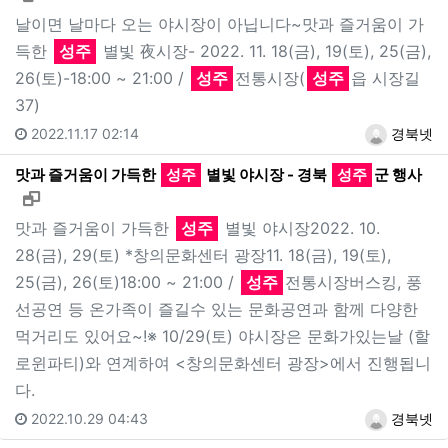
날이면 날마다 오는 야시장이 아닙니다~맛과 즐거움이 가
득한
성주
별빛 夜시장- 2022. 11. 18(금), 19(토), 25(금),
26(토)-18:00 ~ 21:00 /
성주
전통시장(
성주
읍 시장길
37)
2022.11.17 02:14
경북넷
맛과 즐거움이 가득한
성주
별빛 야시장 - 경북
성주
군 행사
새창으로 보기
맛과 즐거움이 가득한
성주
별빛 야시장2022. 10.
28(금), 29(토) *창의문화센터 광장11. 18(금), 19(토),
25(금), 26(토)18:00 ~ 21:00 /
성주
전통시장버스킹, 풍
선공연 등 온가족이 즐길수 있는 문화공연과 함께 다양한
먹거리도 있어요~!※ 10/29(토) 야시장은 문화가있는날 (할
로윈파티)와 연계하여 <창의문화센터 광장>에서 진행됩니
다.
2022.10.29 04:43
경북넷