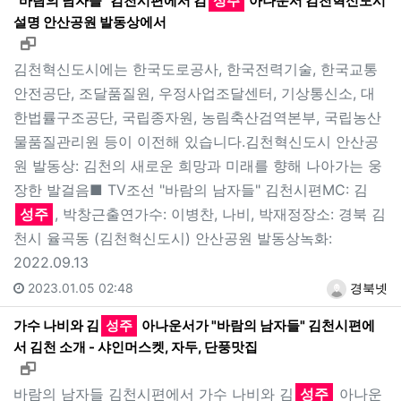
"바람의 남자들" 김천시편에서 김
성주
아나운서 김천혁신도시
설명 안산공원 발동상에서
새창으로 보기
김천혁신도시에는 한국도로공사, 한국전력기술, 한국교통
안전공단, 조달품질원, 우정사업조달센터, 기상통신소, 대
한법률구조공단, 국립종자원, 농림축산검역본부, 국립농산
물품질관리원 등이 이전해 있습니다.김천혁신도시 안산공
원 발동상: 김천의 새로운 희망과 미래를 향해 나아가는 웅
장한 발걸음■ TV조선 "바람의 남자들" 김천시편MC: 김
성주
, 박창근출연가수: 이병찬, 나비, 박재정장소: 경북 김
천시 율곡동 (김천혁신도시) 안산공원 발동상녹화:
2022.09.13
2023.01.05 02:48
경북넷
가수 나비와 김
성주
아나운서가 "바람의 남자들" 김천시편에
서 김천 소개 - 샤인머스켓, 자두, 단풍맛집
새창으로 보기
바람의 남자들 김천시편에서 가수 나비와 김
성주
아나운