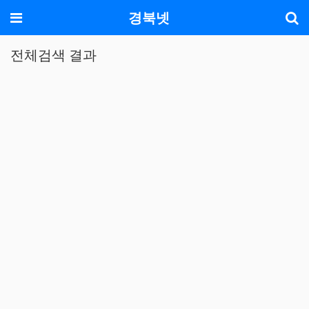
기
메뉴
경북넷
전체검색 결과