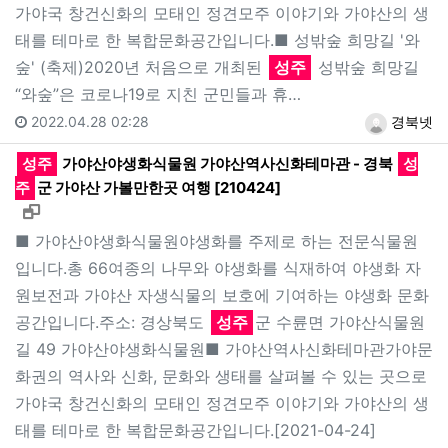
가야국 창건신화의 모태인 정견모주 이야기와 가야산의 생
태를 테마로 한 복합문화공간입니다.■ 성밖숲 희망길 '와
숲' (축제)2020년 처음으로 개최된
성주
성밖숲 희망길
“와숲”은 코로나19로 지친 군민들과 휴…
2022.04.28 02:28
경북넷
성주
가야산야생화식물원 가야산역사신화테마관 - 경북
성
주
군 가야산 가볼만한곳 여행 [210424]
새창으로 보기
■ 가야산야생화식물원야생화를 주제로 하는 전문식물원
입니다.총 66여종의 나무와 야생화를 식재하여 야생화 자
원보전과 가야산 자생식물의 보호에 기여하는 야생화 문화
공간입니다.주소: 경상북도
성주
군 수륜면 가야산식물원
길 49 가야산야생화식물원■ 가야산역사신화테마관가야문
화권의 역사와 신화, 문화와 생태를 살펴볼 수 있는 곳으로
가야국 창건신화의 모태인 정견모주 이야기와 가야산의 생
태를 테마로 한 복합문화공간입니다.[2021-04-24]