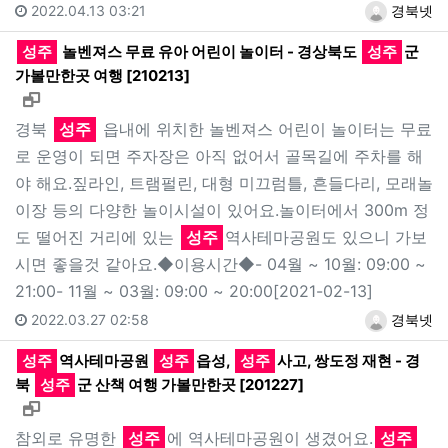
2022.04.13 03:21
경북넷
성주
놀벤져스 무료 유아 어린이 놀이터 - 경상북도
성주
군
가볼만한곳 여행 [210213]
새창으로 보기
경북
성주
읍내에 위치한 놀벤져스 어린이 놀이터는 무료
로 운영이 되면 주자장은 아직 없어서 골목길에 주차를 해
야 해요.짚라인, 트램펄린, 대형 미끄럼틀, 흔들다리, 모래놀
이장 등의 다양한 놀이시설이 있어요.놀이터에서 300m 정
도 떨어진 거리에 있는
성주
역사테마공원도 있으니 가보
시면 좋을것 같아요.◆이용시간◆- 04월 ~ 10월: 09:00 ~
21:00- 11월 ~ 03월: 09:00 ~ 20:00[2021-02-13]
2022.03.27 02:58
경북넷
성주
역사테마공원
성주
읍성,
성주
사고, 쌍도정 재현 - 경
북
성주
군 산책 여행 가볼만한곳 [201227]
새창으로 보기
참외로 유명한
성주
에 역사테마공원이 생겼어요.
성주