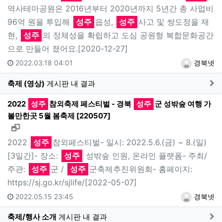
역사테마공원은 2016년부터 2020년까지 5년간 총 사업비
96억 원을 투입해
성주
읍성,
성주
사고 및 쌍도정을 재
현,
성주
의 정체성을 확립하고 도심 공원형 복합문화공간
으로 만들어 졌어요.[2020-12-27]
2022.03.18 04:01
경북넷
게
축제 (영상)
게시판 내 결과
2022
성주
참외축제 페스티벌 - 경북
성주
군 성밖숲 여행 가
볼만한곳 5월 봄축제 [220507]
새창으로 보기
2022
성주
참외페스티벌- 일시: 2022.5.6.(금) ~ 8.(일)
[3일간]- 장소:
성주
성밖숲 인원, 온라인 플랫폼- 주최/
주관:
성주
군 /
성주
군축제추진위원회- 홈페이지:
https://sj.go.kr/sjlife/[2022-05-07]
2022.05.15 23:45
경북넷
게
축제/행사 소개
게시판 내 결과