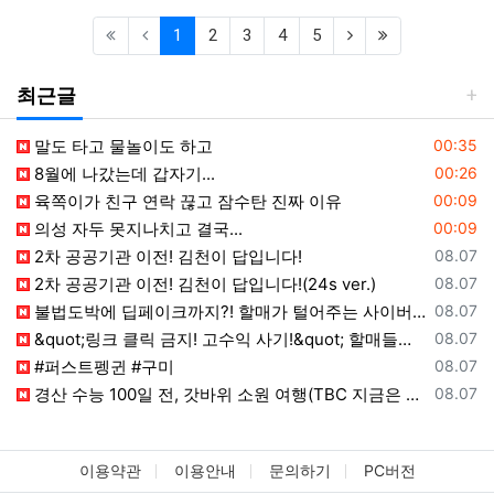
(current)
(next)
(last)
1
2
3
4
5
최근글
등록일
말도 타고 물놀이도 하고
00:35
등록일
8월에 나갔는데 갑자기...
00:26
등록일
육쪽이가 친구 연락 끊고 잠수탄 진짜 이유
00:09
등록일
의성 자두 못지나치고 결국...
00:09
등록일
2차 공공기관 이전! 김천이 답입니다!
08.07
등록일
2차 공공기관 이전! 김천이 답입니다!(24s ver.)
08.07
등록일
불법도박에 딥페이크까지?! 할매가 털어주는 사이버 범죄 예방법
08.07
등록일
&quot;링크 클릭 금지! 고수익 사기!&quot; 할매들의 스미싱·리딩방 퇴치법
08.07
등록일
#퍼스트펭귄 #구미
08.07
등록일
경산 수능 100일 전, 갓바위 소원 여행(TBC 지금은 지방시대)
08.07
이용약관
이용안내
문의하기
PC버전