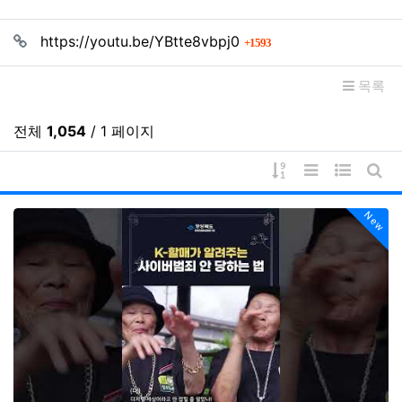
추천
SNS 공유
관련자료
회 연결
https://youtu.be/YBtte8vbpj0
1593
목록
전체
1,054
/ 1 페이지
게시물 정렬
리스트 스타일
웹진 스타
게시
New