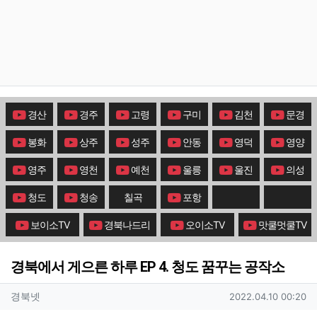
경산
경주
고령
구미
김천
문경
봉화
상주
성주
안동
영덕
영양
영주
영천
예천
울릉
울진
의성
청도
청송
칠곡
포항
보이소TV
경북나드리
오이소TV
맛쿨멋쿨TV
경북에서 게으른 하루 EP 4. 청도 꿈꾸는 공작소
작성자 정보
작성
작성일
경북넷
2022.04.10 00:20