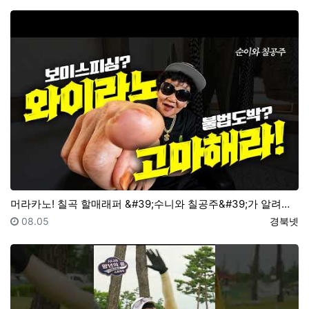
머라카노! 칠곡 할매래퍼 &#39;수니와 칠공주&#39;가 알려주는 사이버범죄 예방 랩
등록일
등록자
08.05
경북넷