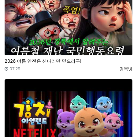
2026 여름 안전은 신나리만 믿으라구!
등록일
등록자
07.29
경북넷