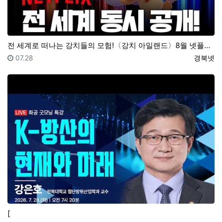
전 세계로 떠나는 강치들의 모험!〈강치 아일랜드〉8월 넷플릭스 공개
등록일
등록자
07.28
경북넷
[