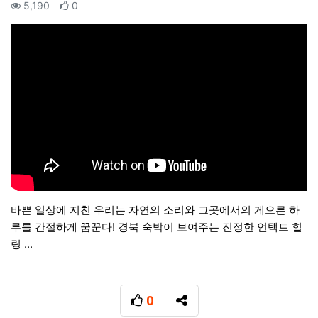
컨텐츠 정보
조회
추천
5,190
0
본문
바쁜 일상에 지친 우리는 자연의 소리와 그곳에서의 게으른 하
루를 간절하게 꿈꾼다! 경북 숙박이 보여주는 진정한 언택트 힐
링 ...
0