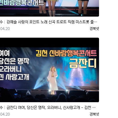
가수
강예슬 사랑의 포인트 노래 신곡 트로트 직캠 미스트롯 출신 - 김천 신바람행복콘서트
등록일
등록자
04.20
경북넷
가수
금잔디 여여, 당신은 명작, 오라버니, 신사랑고개 - 김천 신바람행복콘서트 노래모음
등록일
등록자
04.20
경북넷