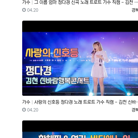
가수
그 이름 엄마 정다경 신곡 노래 트로트 가수 직캠 - 김천 신바람행복콘서트 (미스트롯 출신)
등록일
등
04.20
경
가수
사랑의 신호등 정다경 노래 트로트 가수 직캠 - 김천 신바람행복콘서트 (미스트롯 출신)
등록일
등
04.20
경