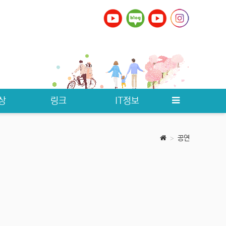
영천
예천
울릉
울진
의성
청도
청송
칠곡
포항
상
링크
IT정보
공연