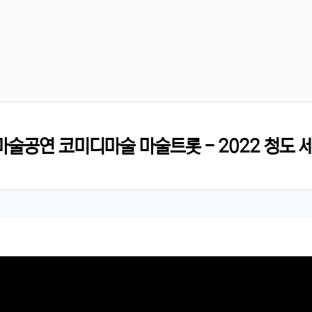
술공연 코미디마술 마술트롯 - 2022 청도 세