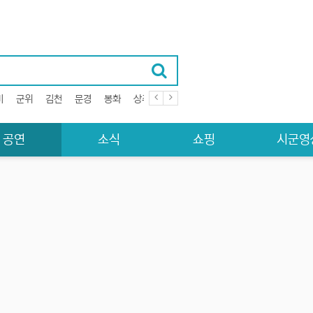
미
군위
김천
문경
봉화
상주
성주
안동
영덕
영양
영주
공연
소식
쇼핑
시군영