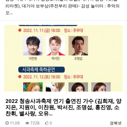
리마켓), 대가야 보부상(주전부리 판매)- 감성 놀이터 : 추억의
오…
2022 청송사과축제 연기 출연진 가수 (김희재, 양
지은, 지원이, 이찬원, 박서진, 조명섭, 홍진영, 소
찬휘, 별사랑, 오유…
등록일
조회
추천
등록자
11.06
7228
0
경북넷