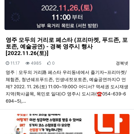
영주 모두의 거리로 페스타 (프리마켓, 푸드존, 포
토존, 예술공연) - 경북 영주시 행사
[2022.11.26(토)]
등록일
조회
추천
등록자
11.17
4985
0
경북넷
영주
모두의 거리路 페스타 우리동네에서 즐기자~프리마켓/
체험존, 청년쉐프푸드존, 인생네컷포토존, 예술공연까지○ 언
제? 2022. 11. 26.(토) 11:00~19:00○ 어디서? 역세권 도시재생
지역(학사골목, 목민로 일대)○ 영주시 도시과(☎054-639-6
694~5),…