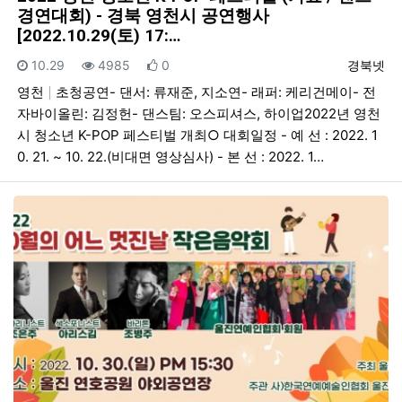
경연대회) - 경북 영천시 공연행사
[2022.10.29(토) 17:…
등록일
조회
추천
등록자
10.29
4985
0
경북넷
영천
초청공연- 댄서: 류재준, 지소연- 래퍼: 케리건메이- 전
자바이올린: 김정헌- 댄스팀: 오스피셔스, 하이업2022년 영천
시 청소년 K-POP 페스티벌 개최○ 대회일정 - 예 선 : 2022. 1
0. 21. ~ 10. 22.(비대면 영상심사) - 본 선 : 2022. 1…