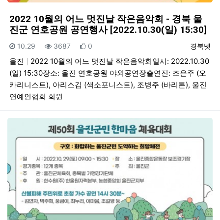
2022 10월의 어느 멋진날 작은음악회 - 경북 울
진군 연호공원 공연행사 [2022.10.30(일) 15:30]
등록일
조회
추천
등록자
10.29
3687
0
경북넷
울진
2022 10월의 어느 멋진날 작은음악회일시: 2022.10.30
(일) 15:30장소: 울진 연호공원 야외공연장출연진: 조은주 (오
카리니스트), 아리스김 (색소포니스트), 조병주 (바리톤), 울진
연예인협회 회원