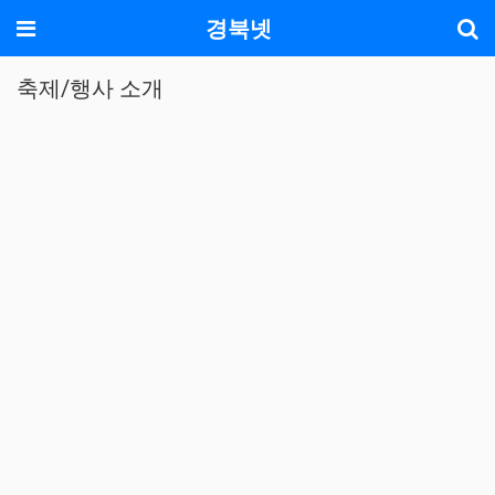
기
메뉴
경북넷
축제/행사 소개