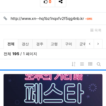
0
추천
SNS 공유
관련자료
회 연결
http://www.xn--hq1bz1nqxfv2f5qg4nb.kr
1091
목록
축제/행사 소개 분류 목록
이전 분류
다음
전체
경산
경주
고령
구미
군위
김천
전체
195
/ 1 페이지
게시물 정렬
리스트 스타일
갤러리 
게시