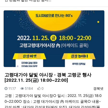
고령대가야 달빛 야시장 - 경북 고령군 행사
[2022.11. 25(금) 18:00~22:00]
등록일
조회
추천
등록자
11.17
5184
0
경북넷
고령
고령대가야 달빛 야시장○ 일시 : 2022. 11. 25(금) 18:0
0~22:00○ 장소 : 고령 대가야시장 內 아케이드 골목○ 내용-
감성 마켓 : 대가야 감성포차(셀러 모집), 대가야 감성마켓(플