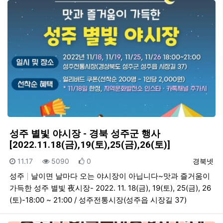
성주 별빛 야시장 - 경북 성주군 행사
[2022.11.18(금),19(토),25(금),26(토)]
등록일
조회
추천
등록자
11.17
5090
0
경북넷
성주
날이면 날마다 오는 야시장이 아닙니다~맛과 즐거움이
가득한 성주 별빛 夜시장- 2022. 11. 18(금), 19(토), 25(금), 26
(토)-18:00 ~ 21:00 / 성주전통시장(성주읍 시장길 37)