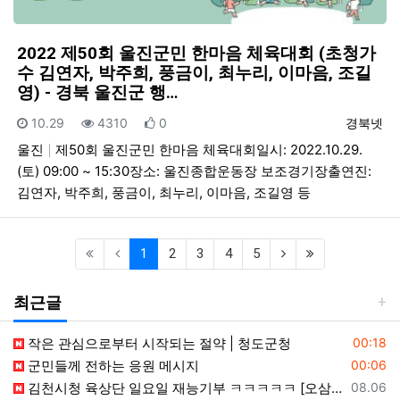
2022 제50회 울진군민 한마음 체육대회 (초청가
수 김연자, 박주희, 풍금이, 최누리, 이마음, 조길
영) - 경북 울진군 행…
등록일
조회
추천
등록자
10.29
4310
0
경북넷
울진
제50회 울진군민 한마음 체육대회일시: 2022.10.29.
(토) 09:00 ~ 15:30장소: 울진종합운동장 보조경기장출연진:
김연자, 박주희, 풍금이, 최누리, 이마음, 조길영 등
(current)
(next)
(last)
1
2
3
4
5
최근글
등록일
작은 관심으로부터 시작되는 절약 | 청도군청
00:18
등록일
군민들께 전하는 응원 메시지
00:06
등록일
김천시청 육상단 일요일 재능기부 ㅋㅋㅋㅋㅋ [오삼이네 스포츠마켓 채널(2026. 4. 30. 게시)]
08.06