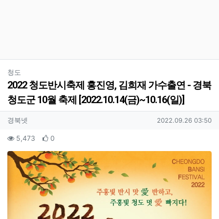
분류
청도
2022 청도반시축제 홍진영, 김희재 가수출연 - 경북
청도군 10월 축제 [2022.10.14(금)~10.16(일)]
작성자 정보
작성
작성일
경북넷
2022.09.26 03:50
컨텐츠 정보
조회
추천
5,473
0
본문