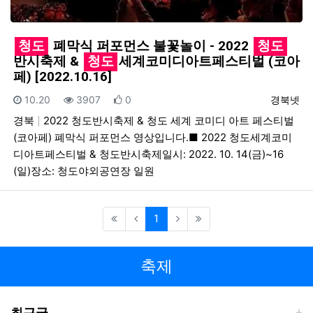
청도
폐막식 퍼포먼스 불꽃놀이 - 2022
청도
반시축제 &
청도
세계코미디아트페스티벌 (코아
페) [2022.10.16]
등록일
조회
추천
등록자
10.20
3907
0
경북넷
경북
2022 청도반시축제 & 청도 세계 코미디 아트 페스티벌
(코아페) 폐막식 퍼포먼스 영상입니다.■ 2022 청도세계코미
디아트페스티벌 & 청도반시축제일시: 2022. 10. 14(금)~16
(일)장소: 청도야외공연장 일원
(current)
1
축제
최근글