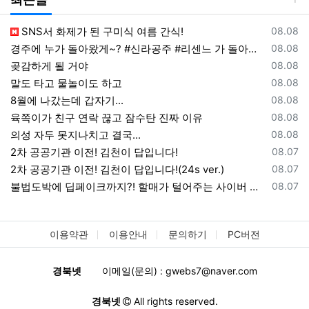
등록일
SNS서 화제가 된 구미식 여름 간식!
08.08
등록일
경주에 누가 돌아왔게~? #신라공주 #리센느 가 돌아왔다
08.08
등록일
곶감하게 될 거야
08.08
등록일
말도 타고 물놀이도 하고
08.08
등록일
8월에 나갔는데 갑자기...
08.08
등록일
육쪽이가 친구 연락 끊고 잠수탄 진짜 이유
08.08
등록일
의성 자두 못지나치고 결국...
08.08
등록일
2차 공공기관 이전! 김천이 답입니다!
08.07
등록일
2차 공공기관 이전! 김천이 답입니다!(24s ver.)
08.07
등록일
불법도박에 딥페이크까지?! 할매가 털어주는 사이버 범죄 예방법
08.07
이용약관
이용안내
문의하기
PC버전
경북넷
이메일(문의) : gwebs7@naver.com
경북넷
All rights reserved.