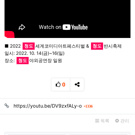
■ 2022
청도
세계코미디아트페스티벌 &
청도
반시축제
일시: 2022. 10. 14(금)~16(일)
장소:
청도
야외공연장 일원
0
추천
SNS 공유
관련자료
회 연결
https://youtu.be/DV9zxfALy-o
1336
목록
관리