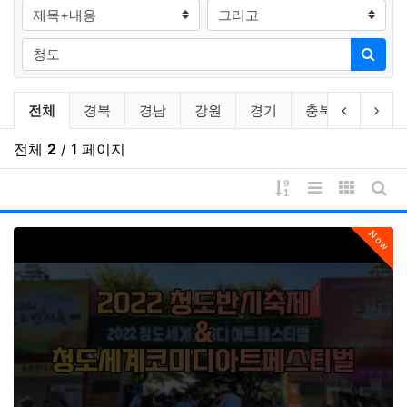
검색대상
검색어
검색
축제 (영상) 분류 목록
이전 분류
다음
전체
경북
경남
강원
경기
충북
충남
전체
2
/ 1 페이지
게시물 정렬
리스트 스타일
갤러리 
게시
Now