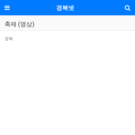
기
메뉴
경북넷
축제 (영상)
분류
경북