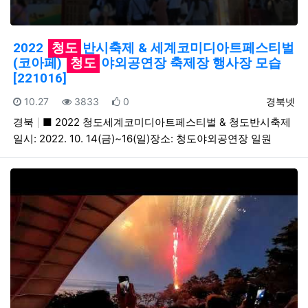
2022
청도
반시축제 & 세계코미디아트페스티벌
(코아페)
청도
야외공연장 축제장 행사장 모습
[221016]
등록일
조회
추천
등록자
10.27
3833
0
경북넷
경북
■ 2022 청도세계코미디아트페스티벌 & 청도반시축제
일시: 2022. 10. 14(금)~16(일)장소: 청도야외공연장 일원