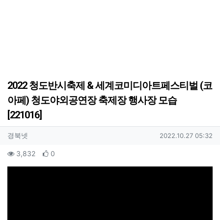
2022 청도반시축제 & 세계코미디아트페스티벌 (코
아페) 청도야외공연장 축제장 행사장 모습
[221016]
작성자 정보
작성
작성일
경북넷
2022.10.27 05:32
컨텐츠 정보
조회
추천
3,832
0
본문